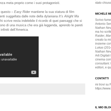
za meta proprio come i suoi protagonisti.
stato chius
r questo –
Easy Rider
mantiene la sua statura di film
MICHELE M
enti suggellata dalle note della dylaniana
It’s Alright Ma
Scrivo fumet
 scrive resta indelebile il ricordo di quei paesaggi che si
Antonio Ser
uono di una musica che era già leggenda, aprendo le pareti
Nathan Ne
infiniti dell’America.
ma ho scrit
Raider
,
Mar
creato la m
insieme con
Lukas
(2014
Nathan Nev
Arti Digital
cinema com
consultant
.
editori, e q
CONTATTI
mi trovi su
https://ww
IL MIO BLO