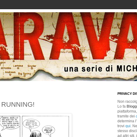
PRIVACY D
Non raccolgo
 RUNNING!
Lo fa
Blogg
piattaforma
tramite dei
determina l
trovi
qui
. Ne
stesso discl
ad altri siti