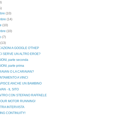
3)
5)
mbre
(10)
mbre
(14)
re
(10)
embre
(10)
to
(7)
o
(13)
CAZIONI A GOOGLE O'THEP
CI SERVE UN ALTRO EROE?
IONI, parte seconda
IONI, parte prima
ARAVAN O LA CARAVAN?
NTAMENTO A VINCI
APISCE ANCHE UN BAMBINO
AN - IL SITO
NTRO CON STEFANO RAFFAELE
YOUR MOTOR RUNNING!
TRA INTERVISTA
ING CONTINUITY!