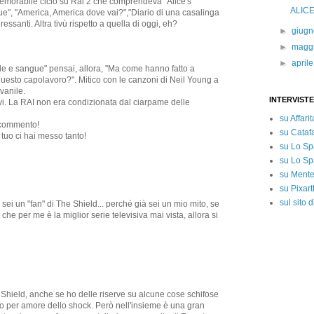
memorabile ciclo su Rai 2 che comprendeva "Alice's
ALIC
ue", "America, America dove vai?","Diario di una casalinga
nteressanti. Altra tivù rispetto a quella di oggi, eh?
►
giug
►
magg
►
april
ole e sangue" pensai, allora, "Ma come hanno fatto a
questo capolavoro?". Mitico con le canzoni di Neil Young a
vanile.
INTERVISTE
ivi. La RAI non era condizionata dal ciarpame delle
su Affarit
 commento!
su Cataf
i tuo ci hai messo tanto!
su Lo Sp
su Lo Sp
su Mentel
su Pixart
sul sito 
sei un "fan" di The Shield... perché già sei un mio mito, se
che per me è la miglior serie televisiva mai vista, allora si
Shield, anche se ho delle riserve su alcune cose schifose
lo per amore dello shock. Però nell'insieme è una gran