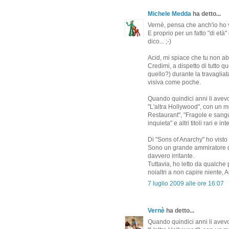
Michele Medda
ha detto...
Vernè, pensa che anch'io ho vi
E proprio per un fatto "di età" 
dico... ;-)
Acid, mi spiace che tu non a
Credimi, a dispetto di tutto q
quello?) durante la travaglia
visiva come poche.
Quando quindici anni li avevo
"L'altra Hollywood", con un 
Restaurant", "Fragole e sang
inquieta" e altri titoli rari e i
Di "Sons of Anarchy" ho visto
Sono un grande ammiratore del
davvero irritante.
Tuttavia, ho letto da qualch
noialtri a non capire niente, A
7 luglio 2009 alle ore 16:07
Vernè
ha detto...
Quando quindici anni li avevo