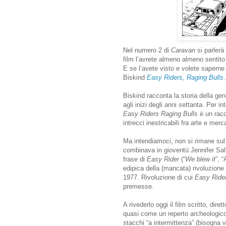
Nel numero 2 di
Caravan
si parlerà
film l’avrete almeno almeno sentit
E se l’avete visto e volete saperne d
Biskind
Easy Riders, Raging Bulls
.
Biskind racconta la storia della g
agli inizi degli anni settanta. Per 
Easy Riders Raging Bulls
è un racc
intrecci inestricabili fra arte e merc
Ma intendiamoci, non si rimane sul
combinava in gioventù Jennifer Salt
frase di
Easy Rider
(“
We blew it
”, 
edipica della (mancata) rivoluzion
1977. Rivoluzione di cui
Easy Ride
premesse.
A rivederlo oggi
i
l film scritto, dir
quasi come un reperto archeologico,
stacchi “a intermittenza” (bisogna 