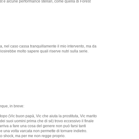
st e alcune performance stellari, come quella di Forest
ca, nel caso cassa tranquillamente il mio intervento, ma da
osirebbe molto sapere quali riserve nutri sulla serie.
que, in breve:
dopo (Vic buon papà, Vic che aiuta la prostituta, Vic marito
dei suoi uomini prima che di sé) trovo eccessivo il finale
rriva a fare una cosa del genere non può farsi tanti
he una volta varcata non permette di tornare indietro.
tto shock, ma per me non regge proprio.