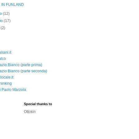
E IN FUNLAND
no
(12)
io
(17)
e
(2)
aliani.it
alco
azio Bianco (parte prima)
azio Bianco (parte seconda)
ocale.it
hinking
di Paolo Marzola
Special thanks to
Ottokin