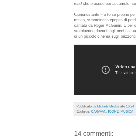
road
che procede per accumulo, sen
Ciononostante – o forse proprio pe
mitico, straordinaria epopea di perd
cantata da Roger McGuinn. E per chi
srotolavano davanti agli occhi al s
di un piccolo cinema sugli orizzonti 
Pubblicato da
Michele Medda
alle
10:24
Etichette:
CARAVAN
,
ICONE
,
MUSICA
14 commenti: