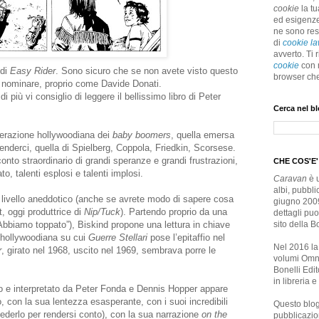
cookie
la t
ed esigenze
ne sono res
di
cookie l
avverto. Ti
cookie
con 
 di
Easy Rider
. Sono sicuro che se non avete visto questo
browser che
o nominare, proprio come Davide Donati.
i più vi consiglio di leggere il bellissimo libro di Peter
Cerca nel b
enerazione hollywoodiana dei
baby boomers
, quella emersa
intenderci, quella di Spielberg, Coppola, Friedkin, Scorsese.
onto straordinario di grandi speranze e grandi frustrazioni,
CHE COS'E
ato, talenti esplosi e talenti implosi.
Caravan
è u
albi, pubbli
 livello aneddotico (anche se avrete modo di sapere cosa
giugno 2009
, oggi produttrice di
Nip/Tuck
). Partendo proprio da una
dettagli pu
“Abbiamo toppato”), Biskind propone una lettura in chiave
sito della Bo
e hollywoodiana su cui
Guerre Stellari
pose l’epitaffio nel
Nel 2016 la 
r
, girato nel 1968, uscito nel 1969, sembrava porre le
volumi Omni
Bonelli Edit
in libreria e
etto e interpretato da Peter Fonda e Dennis Hopper
appare
 con la sua lentezza esasperante, con i suoi incredibili
Questo blo
vederlo per rendersi conto), con la sua narrazione
on the
pubblicazion