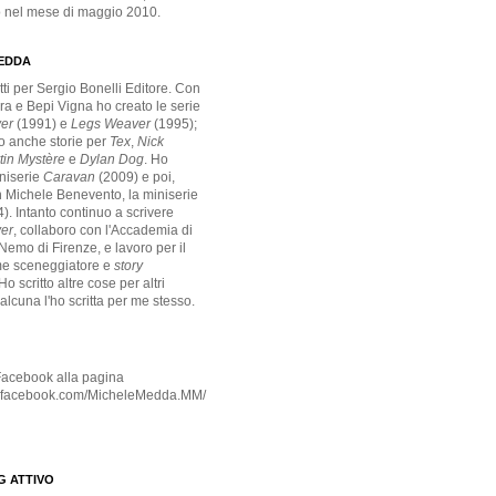
o nel mese di maggio 2010.
EDDA
ti per Sergio Bonelli Editore. Con
ra e Bepi Vigna ho creato le serie
ver
(1991) e
Legs Weaver
(1995);
to anche storie per
Tex
,
Nick
tin Mystère
e
Dylan Dog
. Ho
iniserie
Caravan
(2009)
e poi,
 Michele Benevento, la miniserie
). Intanto continuo a scrivere
er
, collaboro con l'Accademia di
i Nemo di Firenze, e lavoro per il
e sceneggiatore e
story
 Ho scritto altre cose per altri
ualcuna l'ho scritta per me stesso.
 Facebook alla pagina
w.facebook.com/MicheleMedda.MM/
G ATTIVO