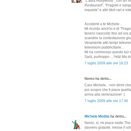
"L'altra Hollywood", con un 
Restaurant", "Fragole e sang
inquieta" e altri titoli rari e i
Accidenti a te Michele...
Mi ricordo anch'io e di "Frag
tenerci nascosto fino ad ora 
scandire la contestazione gio
Veramente altri tempi televis
televisioni pubblicitarie...
Mi ha commosso questo tuo
Sarà, purtroppo..., l'età! Ma d
7 luglio 2009 alle ore 16:23
Nemo ha detto...
Caro Michele... non dirmi che 
poi scopro che ti piace quella 
arriva alla venerazione! :)
7 luglio 2009 alle ore 17:40
Michele Medda
ha detto...
Nemo, sì, mi piace molto The 
davvero gratuite, messe lì so