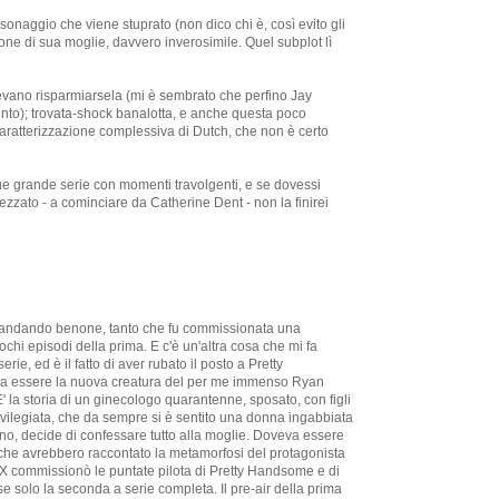
sonaggio che viene stuprato (non dico chi è, così evito gli
zione di sua moglie, davvero inverosimile. Quel subplot lì
evano risparmiarsela (mi è sembrato che perfino Jay
nto); trovata-shock banalotta, e anche questa poco
caratterizzazione complessiva di Dutch, che non è certo
ue grande serie con momenti travolgenti, e se dovessi
zzato - a cominciare da Catherine Dent - non la finirei
ta andando benone, tanto che fu commissionata una
hi episodi della prima. E c'è un'altra cosa che mi fa
ie, ed è il fatto di aver rubato il posto a Pretty
a essere la nuova creatura del per me immenso Ryan
' la storia di un ginecologo quarantenne, sposato, con figli
ivilegiata, che da sempre si è sentito una donna ingabbiata
no, decide di confessare tutto alla moglie. Doveva essere
 che avrebbero raccontato la metamorfosi del protagonista
X commissionò le puntate pilota di Pretty Handsome e di
 solo la seconda a serie completa. Il pre-air della prima