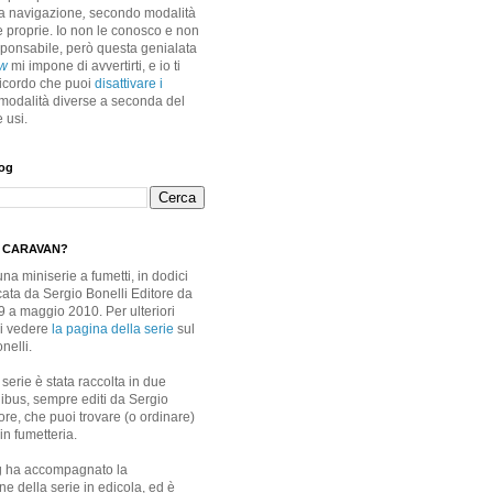
ua navigazione
,
secondo modalità
 proprie. Io non le conosco e non
ponsabile, però questa genialata
aw
mi impone di avvertirti, e io ti
 ricordo che puoi
disattivare i
modalità diverse a seconda del
 usi.
log
' CARAVAN?
na miniserie a fumetti, in dodici
cata da Sergio Bonelli Editore da
 a maggio 2010. Per ulteriori
oi vedere
la pagina della serie
sul
nelli.
serie è stata raccolta in due
bus, sempre editi da Sergio
ore, che puoi trovare (o ordinare)
 in fumetteria.
g ha accompagnato la
e della serie in edicola, ed è