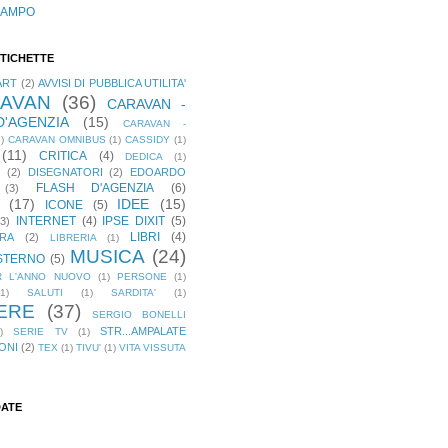
CAMPO
ETICHETTE
ART
(2)
AVVISI DI PUBBLICA UTILITA'
AVAN
(36)
CARAVAN -
'AGENZIA
(15)
CARAVAN -
)
CARAVAN OMNIBUS
(1)
CASSIDY
(1)
(11)
CRITICA
(4)
DEDICA
(1)
(2)
DISEGNATORI
(2)
EDOARDO
FLASH D'AGENZIA
(6)
(3)
(17)
IDEE
(15)
ICONE
(5)
INTERNET
(4)
IPSE DIXIT
(5)
(3)
LIBRI
(4)
RA
(2)
LIBRERIA
(1)
MUSICA
(24)
STERNO
(5)
R L'ANNO NUOVO
(1)
PERSONE
(1)
(1)
SALUTI
(1)
SARDITA'
(1)
ERE
(37)
SERGIO BONELLI
STR...AMPALATE
)
SERIE TV
(1)
ONI
(2)
TEX
(1)
TIVU'
(1)
VITA VISSUTA
DATE