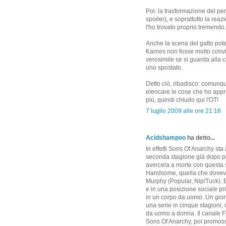
Poi: la trasformazione del per
spoiler), e soprattutto la rea
l'ho trovato proprio tremendo.
Anche la scena del gatto pot
Karnes non fosse molto convi
verosimile se si guarda alla 
uno spostato.
Detto ciò, ribadisco: comunq
elencare le cose che ho appre
più, quindi chiudo qui l'OT!
7 luglio 2009 alle ore 21:16
Acidshampoo
ha detto...
In effetti Sons Of Anarchy s
seconda stagione già dopo poc
avercela a morte con questa ser
Handsome, quella che dovev
Murphy (Popular, Nip/Tuck). E
e in una posizione sociale pr
in un corpo da uomo. Un gior
una serie in cinque stagioni,
da uomo a donna. Il canale F
Sons Of Anarchy, poi promosse