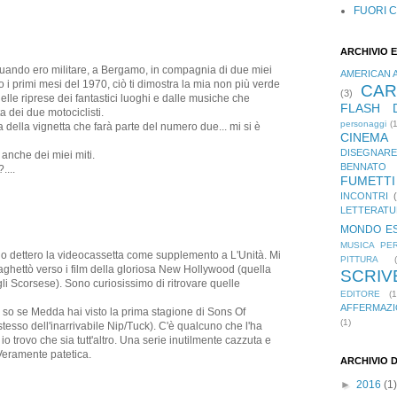
FUORI 
ARCHIVIO 
 quando ero militare, a Bergamo, in compagnia di due miei
AMERICAN 
 i primi mesi del 1970, ciò ti dimostra la mia non più verde
CAR
(3)
uelle riprese dei fantastici luoghi e dalle musiche che
FLASH D
dei due motociclisti.
personaggi
(1
 della vignetta che farà parte del numero due... mi si è
CINEMA
DISEGNARE
anche dei miei miti.
BENNATO
....
FUMETTI
INCONTRI
LETTERATU
MONDO E
MUSICA PE
do dettero la videocassetta come supplemento a L'Unità. Mi
PITTURA
aghettò verso i film della gloriosa New Hollywood (quella
SCRIV
li Scorsese). Sono curiosissimo di ritrovare quelle
EDITORE
(1
AFFERMAZI
n so se Medda hai visto la prima stagione di Sons Of
(1)
stesso dell'inarrivabile Nip/Tuck). C'è qualcuno che l'ha
 trovo che sia tutt'altro. Una serie inutilmente cazzuta e
 Veramente patetica.
ARCHIVIO 
►
2016
(1)