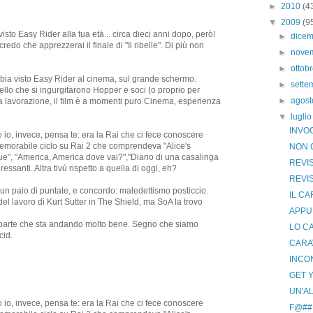
►
2010
(4
▼
2009
(9
sto Easy Rider alla tua età... circa dieci anni dopo, però!
►
dice
credo che apprezzerai il finale di "Il ribelle". Di più non
►
nove
►
ottob
bbia visto Easy Rider al cinema, sul grande schermo.
►
sett
uello che si ingurgitarono Hopper e soci (o proprio per
►
agos
ta lavorazione, il film è a momenti puro Cinema, esperienza
▼
lugli
INVO
 io, invece, pensa te: era la Rai che ci fece conoscere
memorabile ciclo su Rai 2 che comprendeva "Alice's
NON 
ue", "America, America dove vai?","Diario di una casalinga
REVIS
nteressanti. Altra tivù rispetto a quella di oggi, eh?
REVIS
 un paio di puntate, e concordo: maledettismo posticcio.
IL C
 lavoro di Kurt Sutter in The Shield, ma SoA la trovo
APPU
e parte che sta andando molto bene. Segno che siamo
LO C
cid.
CARAV
INCO
GET 
UN'AL
 io, invece, pensa te: era la Rai che ci fece conoscere
F@##