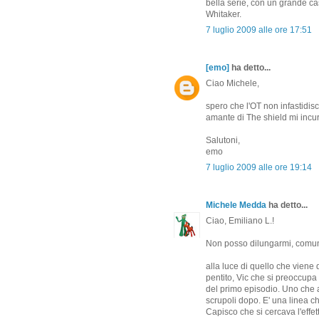
bella serie, con un grande ca
Whitaker.
7 luglio 2009 alle ore 17:51
[emo]
ha detto...
Ciao Michele,
spero che l'OT non infastidis
amante di The shield mi incuri
Salutoni,
emo
7 luglio 2009 alle ore 19:14
Michele Medda
ha detto...
Ciao, Emiliano L.!
Non posso dilungarmi, comun
alla luce di quello che viene 
pentito, Vic che si preoccupa 
del primo episodio. Uno che a
scrupoli dopo. E' una linea c
Capisco che si cercava l'effe