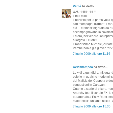
Vernè
ha detto...
UAUHHHHHH !!!
Il mio mito.
L'ho visto per la prima volta
cari "compagni d'arme". Erano
età..., e rimasi folgorato da q
accompagnavano la cavalcata 
Ed ora, nel vedere l'anteprima
allargato il cuore!
Grandissimo Michele, cultore 
Perchè non è già giovedì????
7 luglio 2009 alle ore 11:16
Acidshampoo
ha detto...
Lo vidi a quindici anni, quan
colpì e in qualche modo mi tr
dei Malick, dei Coppola e deg
suggestioni in Caravan.
Quanto a storie di bikers, no
Anarchy (per il canale FX, lo 
paragonata a Easy Rider, ma io
maledettista un tanto al kilo.
7 luglio 2009 alle ore 15:30